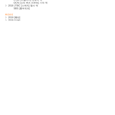
JTBC [리갈하이] 변호사 역
OCN [신의 퀴즈 리부트] 기자 역
▷ 2018 JTBC [스케치] 형사 역
SBS [흉부외과]
MOVIE
▷ 2019 [뺑반]
▷ 2018 [인랑]
▷ 2017 [희생부활자]
▷ 2016 [검사외전]
▷ 2013 [변호인] l [남쪽으로 튀어]
독립 장편
▷ [어린이 정경] 자신감 역 (주연)
▷ [만찬] 인호 역 (주연)
▷ [양치기들] 형사 역
MUSICAL&THEATER
▷ 2024 연극 [마우스트랩] 메카프 역 - 2023년 초연
연극 [이기동 체육관] 강근담 역
▷ [쉬어 매드니스] l [룸넘버13] l [윤현궁에 노을지다]
외 다수
07245 서울특별시 영등포구 국회대로 632 KLK유윈시티 702호
702 Ho, 632, Gukhoe-daero,Yeongdeungpo-gu, Seoul, Republic of Korea
TEL.
02-2677-5623
FAX.
02-2633-5623
E-MAIL.
vibeactors@naver.com
COPYRIGHT© VIBEactors ALL RIGHT RESERVED