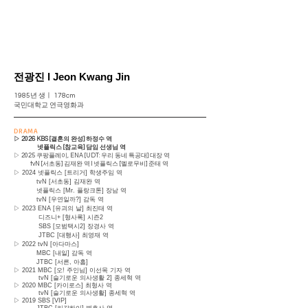
전광진 l Jeon Kwang Jin
1985년 생ㅣ 178cm
국민대학교 연극영화과
DRAMA
▷ 2026 KBS [결혼의 완성] 하정수 역
넷플릭스 [참교육] 담임 선생님 역
▷ 2025 쿠팡플레이, ENA [UDT: 우리 동네 특공대] 대장 역
tvN [서초동] 김재완 역 l 넷플릭스 [멜로무비] 준태 역
▷ 2024 넷플릭스 [트리거] 학생주임 역
tvN [서초동] 김재완 역
넷플릭스 [Mr. 플랑크톤] 장남 역
tvN [우연일까?] 감독 역
▷ 2023 ENA [유괴의 날] 최진태 역
디즈니+ [형사록] 시즌2
SBS
[모범택시2] 장경사 역
JTBC [대행사] 최영재 역
▷ 2022 tvN [아다마스]
MBC [내일] 감독 역
JTBC [서른, 아홉]
▷ 2021 MBC [오! 주인님] 이선목 기자 역
tvN [슬기로운 의사생활 2] 종세혁 역
▷ 2020 MBC [카이로스] 최형사 역
tvN [슬기로운 의사생활] 종세혁 역
▷ 2019 SBS [VIP]