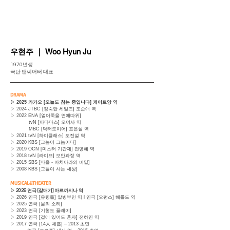
우현주
｜
Woo Hyun Ju
1970년생
극단 맨씨어터 대표
DRAMA
▷ 2025 카카오 [오늘도 참는 중입니다] 케이트앙 역
▷ 2024 JTBC [정숙한 세일즈] 조순애 역
▷ 2022 ENA [얼어죽을 연애따위]
tvN [아다마스] 오여사 역
MBC [닥터로이어] 표은실 역
▷ 2021 tvN [하이클래스] 도진설 역
▷ 2020 KBS [그놈이 그놈이다]
▷ 2019 OCN [미스터 기간제] 전영혜 역
▷ 2018 tvN [라이브] 보안과장 역
▷ 2015 SBS [마을 - 아치아라의 비밀]
▷ 2008 KBS [그들이 사는 세상]
MUSICAL&THEATER
▷ 2026 연극 [갈매기] 아르까지나 역
▷ 2026 연극 [유령들] 알빙부인 역
l
연극 [오펀스] 해롤드 역
▷ 2025 연극 [물의 소리]
▷ 2023 연극 [기형도 플레이]
▷ 2019 연극 [곁에 있어도 혼자] 전하연 역
▷ 2017 연극 [14人 체홉] – 2013 초연