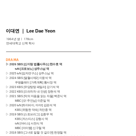
이대연
｜
Lee Dae Yeon
1964년 생ㅣ 178cm
연세대학교 신학 학사
DRAMA
▷ 2026
SBS [신이랑 법률사무소] 한수호 역
tvN [프로보노] 성주스님 역
▷ 2025 tvN [감자연구소] 성주스님 역
▷ 2024 SBS [열혈사제2] 이웅석 역
쿠팡플레이 [가족계획] 황서장 역
▷ 2023
KBS [우당탕탕 패밀리] 강기석 역
▷ 2022 KBS [으라차차 내 인생] 장현석 역
▷ 2021 SBS [악의
마음을 읽는 자들] 백준식 역
MBC [오! 주인님] 이준일 역
▷ 2020 tvN [하이바이, 마마!] 김판석 역
KBS [위험한 약속] 차만종 역
▷ 2019 SBS [스토브리그] 김종무 역
KBS [저스티스] 강형사 역
tvN [어비스] 서천식 역
MBC [아이템] 신구철 역
▷ 2018 SBS [그녀로 말할 것 같으면] 한영철 역