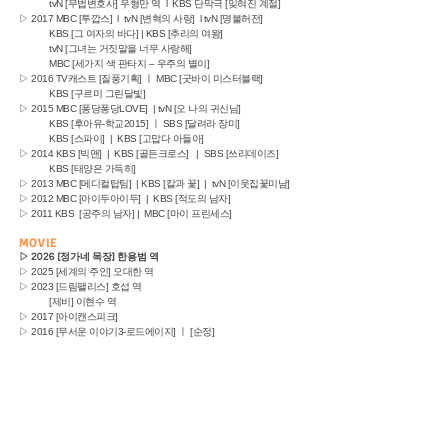
tvN [무법변호사] 우형만 역 l KBS 단막극 [잊혀진 계절]
▷ 2017 MBC [투깝스] l tvN [변혁의 사랑] l tvN [명불허전]
KBS [그 여자의 바다] | KBS [추리의 여왕]
tvN [그녀는 거짓말을 너무 사랑해]
MBC [세가지 색 판타지 – 우주의 별이]
▷ 2016 TV캐스트 [질풍기획] ㅣ MBC [굿바이 미스터블랙]
KBS [구르미 그린달빛]
▷ 2015 MBC [퐁당퐁당LOVE] | tvN [오 나의 귀신님]
KBS [후아유-학교2015] ㅣ SBS [달려라 장미]
KBS [스파이] | KBS [고맙다 아들아]
▷ 2014 KBS [빅맨] | KBS [골든크로스] | SBS [쓰리데이즈]
KBS [태양은 가득히]
▷ 2013 MBC [메디컬탑팀] | KBS [칼과 꽃] | tvN [이웃집꽃미남]
▷ 2012 MBC [아이두아이두] | KBS [적도의 남자]
▷ 2011 KBS [공주의 남자] | MBC [마이 프린세스]
MOVIE
▷ 2026 [정가네 목장] 한용범 역
▷ 2025 [세계의 주인] 오대한 역
▷ 2023 [드림팰리스] 호섭 역
[제비] 이현수 역
▷ 2017 [아이캔스피크]
▷ 2016 [무서운 이야기3-로드에이지] ㅣ [순정]
▷ 2015 [사도] | [성실한 나라의 앨리스] | [차이나타운] | [쎄시봉]
▷ 2014 [해적]
▷ 2013 [열한시] | [청야] | [데드엔드] | [남쪽으로 튀어]
▷ 2012 [댄싱퀸]
▷ 2011 [세상에서 가장 아름다운 이별] | [간증] | [평양성]
▷ 2010 [시라노 연애 조작단] 외 다수