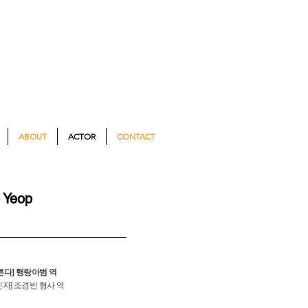
ABOUT
ACTOR
CONTACT
 Yeop
흐른다] 행랑아범 역
신자] 조경빈 형사 역