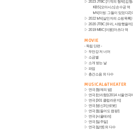
▷ 2023 JTBC [기적의 형제] 김
KBS [오아시스] 손수공 역
tvN
[미씽: 그들이 있었다2]
▷ 2022 tvN [살인자의 쇼핑목록]
▷ 2020 JTBC [우리, 사랑했을까
▷ 2019 MBC [이몽] 마츠다 역
MOVIE
- 독립 단편 -
▷ 두만강 저 너머
▷ 소금별
▷ 소개 받는 날
▷ 파업
▷ 층간소음 외 다수
MUSICAL&THEATER
▷ 연극 [형제의 밤]
▷ 연극 [만리향] (2014 서울연극
▷ 연극 [301 클럽라운지]
▷ 연극 [병신3단로봇]
▷ 연극 [힘들어도 캠핑!]
▷ 연극 [서울테러]
▷ 연극 [일주일]
▷ 연극 [칼맨] 외 다수