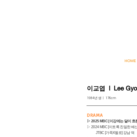
HOME
​이교엽 l Lee Gyo
1984년 생ㅣ 176cm
DRAMA
▷ 2025 MBC [이강에는 달이 
▷ 2024 MBC [이토록 친밀한 배
JTBC [가족X멜로] 강남 역