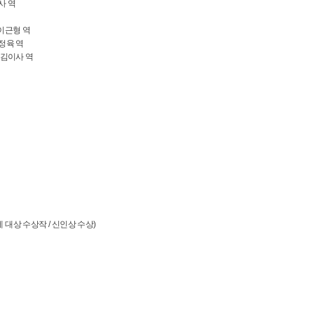
형사 역
 이근형 역
 정육 역
] 김이사 역
제 대상 수상작 / 신인상 수상)