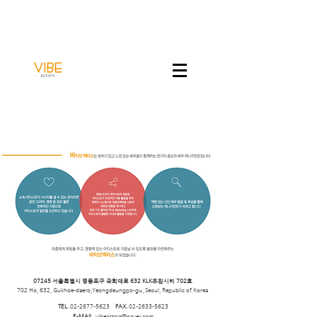
07245 서울특별시 영등포구 국회대로 632 KLK유윈시티 702호
702 Ho, 632, Gukhoe-daero,Yeongdeungpo-gu, Seoul, Republic of Korea
TEL.
02-2677-5623
FAX.
02-2633-5623
E-MAIL.
vibeactors@naver.com