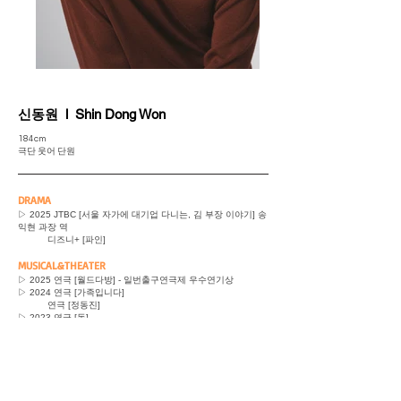
​신동원 l Shin Dong Won
184cm
​극단 웃어 단원
DRAMA
▷ 2025 JTBC [서울 자가에 대기업 다니는, 김 부장 이야기] 송
익현 과장 역
디즈니+ [파인]
MUSICAL&THEATER
▷ 2025 연극 [월드다방] - 일번출구연극제 우수연기상
▷ 2024 연극 [가족입니다]
연극 [정동진]
▷ 2023 연극 [독]
▷
2022 연극 [벗의 볕을]
▷
2018 연극 [임대아파트]
▷
2015 연극 [석전] 외 다수
CF
▷
2026 [카카오페이]